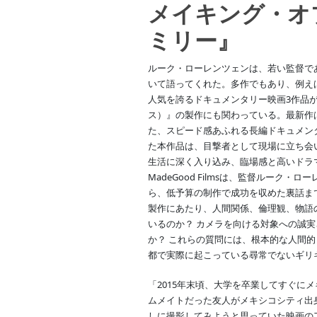
メイキング・オ
ミリー』
ルーク・ローレンツェンは、若い監督で
いて語ってくれた。多作でもあり、例えば、受賞
人気を誇るドキュメンタリー映画3作品があり、
ス）』の製作にも関わっている。最新作
た、スピード感あふれる長編ドキュメン
た本作品は、目撃者として現場に立ち会
生活に深く入り込み、臨場感と高いドラ
MadeGood Filmsは、監督ルー
ら、低予算の制作で成功を収めた裏話ま
製作にあたり、人間関係、倫理観、物語
いるのか？ カメラを向ける対象への誠
か？ これらの質問には、根本的な人間
都で実際に起こっている尋常でないギリ
「2015年末頃、大学を卒業してすぐに
ムメイトだった友人がメキシコシティ出
しに撮影してみようと思っていた映画の