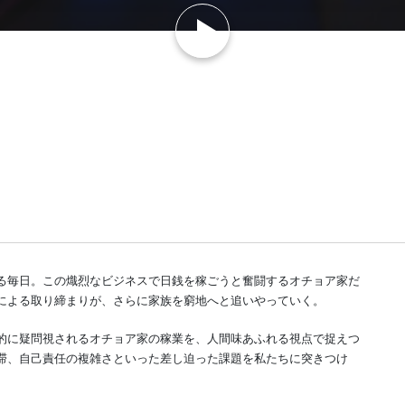
ァミリー
ルーク・ローレンツェン、メキシコ、メキシコ年
キシコ・シティでは、人口900万人に対し、行政が運営する救急車は45台に
もほとんどなく、認可も得ていない営利目的の救急隊という闇ビジネスが生
一つだ。
スペイン語
81分
日本語
る毎日。この熾烈なビジネスで日銭を稼ごうと奮闘するオチョア家だ
による取り締まりが、さらに家族を窮地へと追いやっていく。
的に疑問視されるオチョア家の稼業を、人間味あふれる視点で捉えつ
滞、自己責任の複雑さといった差し迫った課題を私たちに突きつけ