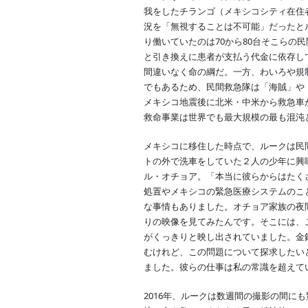
我をしたチランゴ（メキシコシティ在住
況を「無視することは不可能」だったと
り働いていたのは70から80台そこらの
と引き換えに患者が支払う代金に依存し
間違いなく命の綱だ。一方、わいろや規
でもあるため、民間救急隊は「海賊」や「
メキシコ地震後に北米・中米から救急車
救命事業は世界でも最大規模の最も混沌
メキシコに移住した時点で、ルークは民
トの外で洗車をしていた２人の少年に興
ル・オチョア。「本当に彼らからはたく
処置やメキシコの緊急医療システムのこ
な事情もありました。オチョア家族の夜
りの映像を見てみたんです。そこには、
がくっきりと映し出されていました。金
むけれど、この問題について探求したい
ました。彼らの仕事は私の常識を超えて
2016年、ルークは数週間の撮影の間に