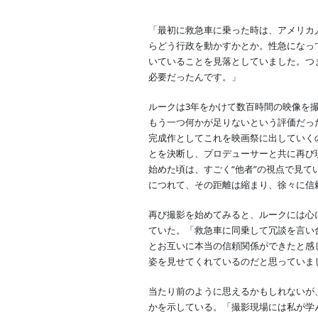
「最初に救急車に乗った時は、アメリカ
らどう行政を動かすかとか。性急になっ
いていることを見落としていました。つ
必要だったんです。」
ルークは3年をかけて数百時間の映像を
もう一つ何かが足りないという評価だっ
完成作としてこれを映画祭に出していく
とを決断し、プロデューサーと共に再び
始めた頃は、すごく“他者”の視点で見
につれて、その距離は縮まり、徐々に信
再び撮影を始めてみると、ルークには心
ていた。「救急車に同乗して冗談を言い
とお互いに本当の信頼関係ができたと感
姿を見せてくれているのだと思っていま
当たり前のように思えるかもしれないが
かを示している。「撮影現場には私が学