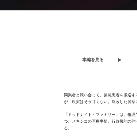
ミッドナイト・フ
予告編を見る
メ
練
本編を見る
の
見放題プラン ¥750 / 月
同業者と競い合って、緊急患者を搬送す
が、現実はそう甘くない。腐敗した警察
「ミッドナイト・ファミリー」は、倫理
つ、メキシコの医療事情、行政機能の停
る。