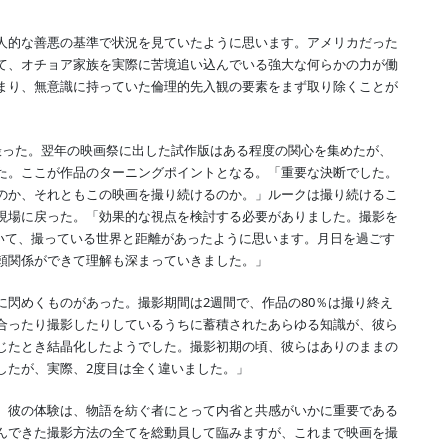
人的な善悪の基準で状況を見ていたように思います。アメリカだった
て、オチョア家族を実際に苦境追い込んでいる強大な何らかの力が働
まり、無意識に持っていた倫理的先入観の要素をまず取り除くことが
撮った。翌年の映画祭に出した試作版はある程度の関心を集めたが、
た。ここが作品のターニングポイントとなる。「重要な決断でした。
のか、それともこの映画を撮り続けるのか。」ルークは撮り続けるこ
現場に戻った。「効果的な視点を検討する必要がありました。撮影を
ていて、撮っている世界と距離があったように思います。月日を過ごす
頼関係ができて理解も深まっていきました。」
に閃めくものがあった。撮影期間は2週間で、作品の80％は撮り終え
合ったり撮影したりしているうちに蓄積されたあらゆる知識が、彼ら
じたとき結晶化したようでした。撮影初期の頃、彼らはありのままの
したが、実際、2度目は全く違いました。」
、彼の体験は、物語を紡ぐ者にとって内省と共感がいかに重要である
んできた撮影方法の全てを総動員して臨みますが、これまで映画を撮