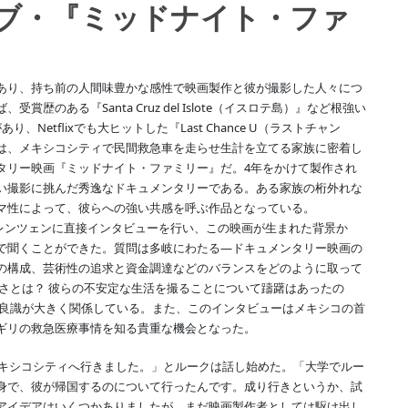
ブ・『ミッドナイト・ファ
あり、持ち前の人間味豊かな感性で映画製作と彼が撮影した人々につ
歴のある『Santa Cruz del Islote（イスロテ島）』など根強い
Netflixでも大ヒットした『Last Chance U（ラストチャン
は、メキシコシティで民間救急車を走らせ生計を立てる家族に密着し
タリー映画『ミッドナイト・ファミリー』だ。4年をかけて製作され
い撮影に挑んだ秀逸なドキュメンタリーである。ある家族の桁外れな
マ性によって、彼らへの強い共感を呼ぶ作品となっている。
ク・ローレンツェンに直接インタビューを行い、この映画が生まれた背景か
で聞くことができた。質問は多岐にわたる―ドキュメンタリー映画の
の構成、芸術性の追求と資金調達などのバランスをどのように取って
実さとは？ 彼らの不安定な生活を撮ることについて躊躇はあったの
的良識が大きく関係している。また、このインタビューはメキシコの首
ギリの救急医療事情を知る貴重な機会となった。
メキシコシティへ行きました。」とルークは話し始めた。「大学でルー
身で、彼が帰国するのについて行ったんです。成り行きというか、試
アイデアはいくつかありましたが、まだ映画製作者としては駆け出し