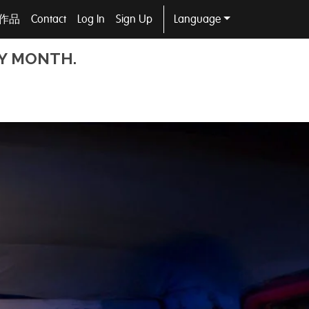
作品
Contact
Log In
Sign Up
Language
Y MONTH.