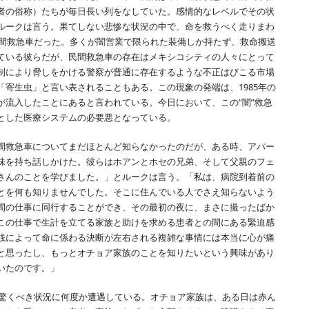
者の俗称）たちが毎日長い列をなしていた。感情的なレベルでその状
ルークは言う。果てしない悲惨な状況の中で、命を救うべく走りまわ
民間救急車だった。多くが闇営業で限られた装備しか持たず、救命搬送
ている彼らだが、民間救急車の存在はメキシコシティの人々にとって
制により脅しをかける警察が普通に存在するような不正はびこる市場
寄生虫」と言い表されることもある。この現象の発端は、1985年の
が流入したことにあると言われている。今日において、この“闇”救急
とした医療システムの必要悪となっている。
間救急車についてまだほとんど知らなかったのだが、ある時、アパー
味を持ち話しかけた。彼らはホアンとホセの兄弟、そして父親のフェ
さんのことを学びました。」とルークは言う。「私は、病院到着前の
とを何も知りませんでした。そこに住んでいる人でさえ知らないよう
間の仕事に同行することができ、その最初の夜に、まさに撮ったばか
この仕事で生計を立てる家族と助けを求める患者との間にある緊迫感
銭によって命に係わる決断が左右される複雑な事情には本当に心が痛
と思ったし、もっとオチョア家族のことを知りたいという興味があり
いたのです。」
も驚くべき状況に何度か遭遇している。オチョア家族は、ある日は赤ん