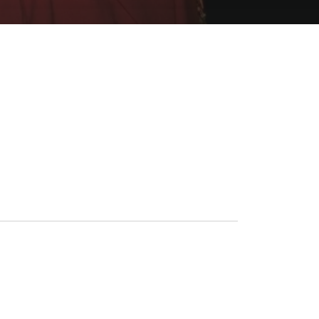
決意した3人のホストをカメ
る冷たい態度が女性の心をくす
と人気だ。そしてニューハーフ
性的指向、セックスライフにつ