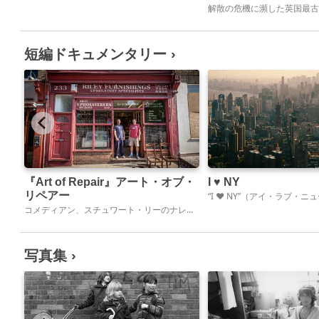
短編ドキュメンタリー ›
『Art of Repair』アート・オブ・
I ♥ NY
リペアー
コメディアン、スチュワート・リーのナレーションでおくるロンドンのイーストエンドで生きる人々のユニークで感動的なドキュメンタリー。
写真集 ›