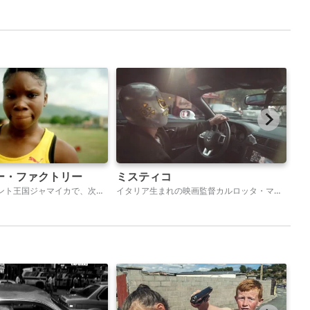
ー・ファクトリー
ミスティコ
そ
世界一のスプリント王国ジャマイカで、次の陸上競技チャンピオンを目指して全力で駆ける少女たちに迫る熱きドキュメンタリー。
イタリア生まれの映画監督カルロッタ・マナイゴは、その魅惑的なスペクタクルに惹かれ、あるルチャドール（ファイター）のマスクの下に潜り込むことにした。人を魅了してやまない男… “ミスティコ”である。