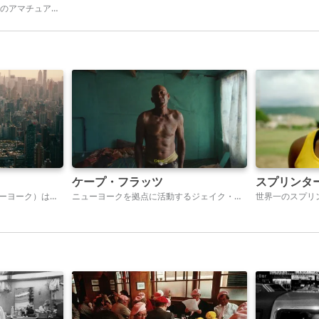
解散の危機に瀕した英国最古のアマチュア映画クラブ。愛する映画クラブの存続をかけて奮闘するメンバーたちに思いがけない奇跡が起こる。 ブラッドフォード映画製作所はいかにも英国らしい労働者階級の人々が集まるアマチュア映画クラブだ。今や高齢化の波が押し寄せ、認知症や介護、伴侶との別れなど残酷な老いと向き合いながらも、彼らは映画という夢を追い続けている。一杯の紅茶を飲みながら映画への情熱を語り合う彼らの日々を静かに温かい眼差しで見つめたドキュメンタリー。過酷な現実、孤独深まるデジタル時代においても、空想の世界を描く心の豊かさや他者と分かち合う時間の大切さに気付かされる。
ケープ・フラッツ
スプリンタ
“I ♥ NY”（アイ・ラブ・ニューヨーク）はニューヨークのあちこちで目にするあまりに有名なロゴで、誰かがデザインして生まれたものとは思えないくらいだ。ニューヨークと言えば思い浮かび、観光客やニューヨーカーがこの街への愛を示すシンボルとなっている。
ニューヨークを拠点に活動するジェイク・オルセン監督による衝撃的な短編ドキュメンタリー。南アフリカ・ケープタウンのケープ・フラッツで3日間にわたって撮影された『ケープ・フラッツ（The Flats）』は、そこで暮らす住民の生活を探る。