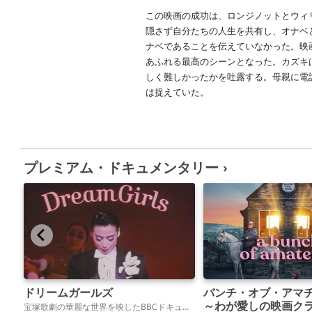
この映画の成功は、ロンジノットとウィ
隠さず自分たちの人生を共有し、オナベ
ナベであることを伝えていなかった。映
あふれる最高のシーンとなった。カズキ
しく難しかったかを吐露する。母親に電
は捉えていた。
プレミアム・ドキュメンタリー ›
ドリームガールズ
バンチ・オブ・アマ
～わが愛しの映画ク
宝塚歌劇の華麗な世界を映したBBCドキュメンタリーの秀作。表舞台に立つことを夢見て毎年数千人の女子学生が入学を志願する宝塚音楽学校。その経営者は男性だ。少女たちは難関を突破して入学できたとしても、男役、娘役に選ばれレビューに参加できるようになるまで何年も厳格な規律のもと下積み生活に耐えなけれなならない。本作「ドリーム・ガールズ」は、ジェンダーと性的アイデンティティ、そして現在も日本人女性がおかれている社会的矛盾について鋭い洞察をもって提示する。