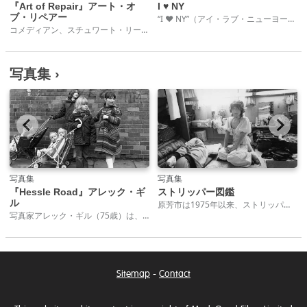
『Art of Repair』アート・オ
I ♥ NY
ブ・リペアー
“I ♥ NY”（アイ・ラブ・ニューヨーク）はニューヨークのあちこちで目にするあまりに有名なロゴで、誰かがデザインして生まれたものとは思えないくらいだ。ニューヨークと言えば思い浮かび、観光客やニューヨーカーがこの街への愛を示すシンボルとなっている。
コメディアン、スチュワート・リーのナレーションでおくるロンドンのイーストエンドで生きる人々のユニークで感動的なドキュメンタリー。
写真集 ›
写真集
写真集
『Hessle Road』アレック・ギ
ストリッパー図鑑
ル
原芳市は1975年以来、ストリッパーの肖像を撮り続けてきた。その数は1,500枚以上にのぼる。写真集『ストリッパー図鑑』は、原のライフワークの原点を飾る一冊である。
写真家アレック・ギル（75歳）は、1971年にイギリスのキングストン・アポン・ハル市にあるセントアンドリュース漁港を撮り始めた。それ以来、この町のヘッスルロード地区にカメラを向け続けている。ギルは自らを称して“わが町を旅する人”そして斜陽の差す漁港の歴史を記録する“偶然の目撃者”だと言う。数十年に亘って、この地域とそこに住む人々を6,630枚にも及ぶ写真に捉えている。ギルはハル市の旧市街に生まれた。1960年代には海運業や運送業の仕事に就いたが事務仕事に向かず、よく旅へ出て写真を撮っていた。
Sitemap
-
Contact