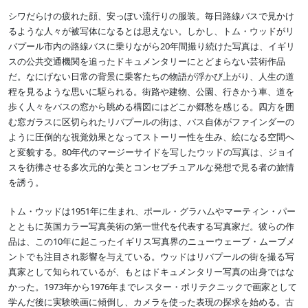
シワだらけの疲れた顔、安っぽい流行りの服装。毎日路線バスで見かけ
るような人々が被写体になるとは思えない。しかし、トム・ウッドがリ
バプール市内の路線バスに乗りながら20年間撮り続けた写真は、イギリ
スの公共交通機関を追ったドキュメンタリーにとどまらない芸術作品
だ。なにげない日常の背景に乗客たちの物語が浮かび上がり、人生の道
程を見るような思いに駆られる。街路や建物、公園、行きかう車、道を
歩く人々をバスの窓から眺める構図にはどこか郷愁を感じる。四方を囲
む窓ガラスに区切られたリバプールの街は、バス自体がファインダーの
ように圧倒的な視覚効果となってストーリー性を生み、絵になる空間へ
と変貌する。80年代のマージーサイドを写したウッドの写真は、ジョイ
スを彷彿させる多次元的な美とコンセプチュアルな発想で見る者の旅情
を誘う。
トム・ウッドは1951年に生まれ、ポール・グラハムやマーティン・パー
とともに英国カラー写真美術の第一世代を代表する写真家だ。彼らの作
品は、この10年に起こったイギリス写真界のニューウェーブ・ムーブメ
ントでも注目され影響を与えている。ウッドはリバプールの街を撮る写
真家として知られているが、もとはドキュメンタリー写真の出身ではな
かった。1973年から1976年までレスター・ポリテクニックで画家として
学んだ後に実験映画に傾倒し、カメラを使った表現の探求を始める。古