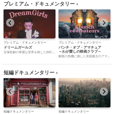
プレミアム・ドキュメンタリー ›
プレミアム・ドキュメンタリー
プレミアム・ドキュメンタリー
ドリームガールズ
バンチ・オブ・アマチュア
～わが愛しの映画クラブ～
宝塚歌劇の華麗な世界を映したBBCドキュメンタリーの秀作。表舞台に立つことを夢見て毎年数千人の女子学生が入学を志願する宝塚音楽学校。その経営者は男性だ。少女たちは難関を突破して入学できたとしても、男役、娘役に選ばれレビューに参加できるようになるまで何年も厳格な規律のもと下積み生活に耐えなけれなならない。本作「ドリーム・ガールズ」は、ジェンダーと性的アイデンティティ、そして現在も日本人女性がおかれている社会的矛盾について鋭い洞察をもって提示する。
解散の危機に瀕した英国最古のアマチュア映画クラブ。愛する映画クラブの存続をかけて奮闘するメンバーたちに思いがけない奇跡が起こる。 ブラッドフォード映画製作所はいかにも英国らしい労働者階級の人々が集まるアマチュア映画クラブだ。今や高齢化の波が押し寄せ、認知症や介護、伴侶との別れなど残酷な老いと向き合いながらも、彼らは映画という夢を追い続けている。一杯の紅茶を飲みながら映画への情熱を語り合う彼らの日々を静かに温かい眼差しで見つめたドキュメンタリー。過酷な現実、孤独深まるデジタル時代においても、空想の世界を描く心の豊かさや他者と分かち合う時間の大切さに気付かされる。
短編ドキュメンタリー ›
短編ドキュメンタリー
短編ドキュメンタリー