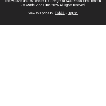
This website and its content is copyright of MadeGood Films Limited
- © MadeGood Films 2026 All rights reserved.
View this page in:
日本語
-
English