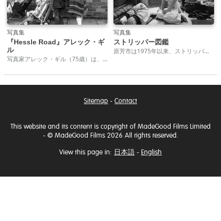
写真集
写真集
『Hessle Road』アレック・ギ
ストリッパー図鑑
ル
原芳市は1975年以来、ストリッパーの肖像を撮り続けてきた。その数は1,500枚以上にのぼる。写真集『ストリッパー図鑑』は、原のライフワークの原点を飾る一冊である。
写真家アレック・ギル（75歳）は、1971年にイギリスのキングストン・アポン・ハル市にあるセントアンドリュース漁港を撮り始めた。それ以来、この町のヘッスルロード地区にカメラを向け続けている。ギルは自らを称して“わが町を旅する人”そして斜陽の差す漁港の歴史を記録する“偶然の目撃者”だと言う。数十年に亘って、この地域とそこに住む人々を6,630枚にも及ぶ写真に捉えている。ギルはハル市の旧市街に生まれた。1960年代には海運業や運送業の仕事に就いたが事務仕事に向かず、よく旅へ出て写真を撮っていた。
Sitemap
-
Contact
This website and its content is copyright of MadeGood Films Limited
- © MadeGood Films 2026 All rights reserved.
View this page in:
日本語
-
English