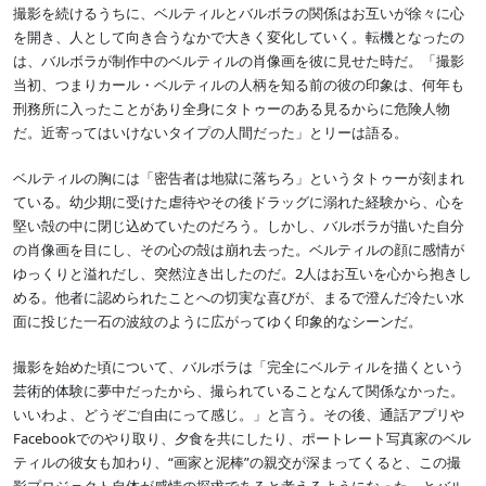
撮影を続けるうちに、ベルティルとバルボラの関係はお互いが徐々に心
を開き、人として向き合うなかで大きく変化していく。転機となったの
は、バルボラが制作中のベルティルの肖像画を彼に見せた時だ。「撮影
当初、つまりカール・ベルティルの人柄を知る前の彼の印象は、何年も
刑務所に入ったことがあり全身にタトゥーのある見るからに危険人物
だ。近寄ってはいけないタイプの人間だった」とリーは語る。
ベルティルの胸には「密告者は地獄に落ちろ」というタトゥーが刻まれ
ている。幼少期に受けた虐待やその後ドラッグに溺れた経験から、心を
堅い殻の中に閉じ込めていたのだろう。しかし、バルボラが描いた自分
の肖像画を目にし、その心の殻は崩れ去った。ベルティルの顔に感情が
ゆっくりと溢れだし、突然泣き出したのだ。2人はお互いを心から抱きし
める。他者に認められたことへの切実な喜びが、まるで澄んだ冷たい水
面に投じた一石の波紋のように広がってゆく印象的なシーンだ。
撮影を始めた頃について、バルボラは「完全にベルティルを描くという
芸術的体験に夢中だったから、撮られていることなんて関係なかった。
いいわよ、どうぞご自由にって感じ。」と言う。その後、通話アプリや
Facebookでのやり取り、夕食を共にしたり、ポートレート写真家のベル
ティルの彼女も加わり、“画家と泥棒”の親交が深まってくると、この撮
影プロジェクト自体が感情の探求であると考えるようになった、とバル