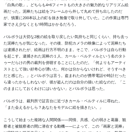
「白鳥の歌」。どちらも4×6フィートもの大きさの魅力的なリアリズム絵
画だった。泥棒たちは絵をフレームから外して丸めて持ち出したのだ
が、慎重に200本以上の釘を抜き無傷で取り外していた。この作業は専門
家でさえ少なくとも1時間はかかるだろう。
バルボラは大切な2枚の絵を取り戻したい気持ちと同じくらい、持ち去っ
た泥棒たちが気になった。その後、防犯カメラの映像によって泥棒たち
は逮捕されたが、絵画は行方不明のまま。そこで、バルボラは自ら行動
を起こす。逮捕された泥棒の１人、カール・ベルティルという名のタト
ゥーだらけの男の裁判を傍聴することにしたのだ。「何よりもアーティ
ストとして強い好奇心が湧いた。何かは分からないけれど、そうすべき
だと感じた。」とバルボラは言う。盗まれたのが携帯電話や時計だった
ら違ったかもしれないが、彼が盗んだのは自分の描いた絵なのだ。「こ
のままにしておくわけにはいかない」とバルボラは思った。
バルボラは、裁判所で証言台に近づきカール・ベルティルに尋ねた。
「また会えるかしら？あなたをモデルに絵を描きたい。」
こうして始まった複雑な人間関係――同情、共感、心の弱さと葛藤、観
察者と被観察者の間に潜在する動機――によって、この『画家と泥棒』