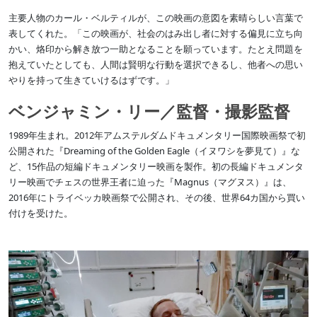
主要人物のカール・ベルティルが、この映画の意図を素晴らしい言葉で
表してくれた。「この映画が、社会のはみ出し者に対する偏見に立ち向
かい、烙印から解き放つ一助となることを願っています。たとえ問題を
抱えていたとしても、人間は賢明な行動を選択できるし、他者への思い
やりを持って生きていけるはずです。」
ベンジャミン・リー／監督・撮影監督
1989年生まれ。2012年アムステルダムドキュメンタリー国際映画祭で初
公開された『Dreaming of the Golden Eagle（イヌワシを夢見て）』な
ど、15作品の短編ドキュメンタリー映画を製作。初の長編ドキュメンタ
リー映画でチェスの世界王者に迫った『Magnus（マグヌス）』は、
2016年にトライベッカ映画祭で公開され、その後、世界64カ国から買い
付けを受けた。