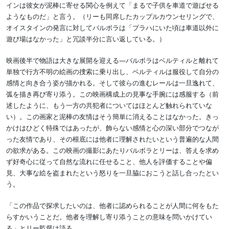
インは彼女が泥棒に寄せる関心を例えて「まるで子供を車道で遊ばせる
ようなものだ」と言う。（リーも同席したカップルカウンセリングで、
オイスタインの発言に対してバルボラは「プラハにいた頃は車道以外に
遊び場はなかった」と冗談半分に言い返している。）
映画後半で物語は大きな展開を迎える―バルボラはベルティルと離れて
単独で行方不明の絵画の捜索に乗り出し、ベルティルは服役して自分の
感情と向き合う姿が描かれる。そして彼らの進むレールは一旦逸れて、
弧を描き再び寄り添う。この映画構成上の見事な手腕には感服する（前
述したように、もう一方の共犯者についてはほとんど触れられていな
い）。この画家と泥棒の友情はそう簡単に消えることはなかった。きっ
かけはひどく特殊ではあったが、飾らない感情と心の深い部分でつなが
った友情であり、その根底には他者に理解されたいという普遍的な人間
の欲求がある。この映画の撮影にあたりバルボラとリーは、答えを求め
ず好奇心に従って自然な流れに任せること、他人を評価することや偏
見、大事な絵を盗まれたという怒りを一旦脇におこうと話し合ったとい
う。
「この作品で探求したいのは、他者に認められることが人間に何をもた
らすかいうことだ。他者を理解し寄り添うことの意味を問いかけてい
る」とリー監督は語る。