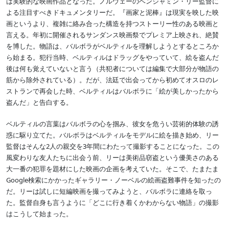
は実験的な映画作品となった。ノルウェーのベンジャミン・リー監督に
よる注目すべきドキュメンタリーだ。『画家と泥棒』は現実を映した映
画というより、複雑に絡み合った構造を持つストーリー性のある映画と
言える。年初に開催されるサンダンス映画祭でプレミア上映され、絶賛
を博した。物語は、バルボラがベルティルを理解しようとするところか
ら始まる。犯行当時、ベルティルはドラッグをやっていて、絵を盗んだ
後は何も覚えていないと言う（共犯者については編集で大部分が物語の
筋から除外されている）。だが、法廷で出会ってから初めてオスロのレ
ストランで再会した時、ベルティルはバルボラに「絵が美しかったから
盗んだ」と告白する。
ベルティルの言葉はバルボラの心を掴み、彼女を危うい芸術的体験の誘
惑に駆り立てた。バルボラはベルティルをモデルに絵を描き始め、リー
監督はそんな2人の親交を3年間にわたって撮影することになった。この
風変わりな友人たちに出会う前、リーは美術品窃盗という優美さのある
大一番の犯罪を題材にした映画の企画を考えていた。そこで、たまたま
Google検索にかかったギャラリー・ノーベルの絵画盗難事件を知ったの
だ。リーは試しに短編映画を撮ってみようと、バルボラに連絡を取っ
た。監督自身も言うように「どこに行き着くかわからない物語」の撮影
はこうして始まった。