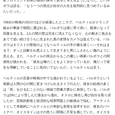
ボラは語る。「もう一つの視点が自分の人生を批判的に見つめているみ
たいだった。」
106分の映画の3分の1ほどが経過したところで、ベルティルがドラッグ
絡みの事故で病院に運ばれる。バルボラは彼に寄り添い、親身になって
回復を支える。2人の間の壁は完全に消えてなくなり、心の動きに焦点を
あてて追い続けるうちに生まれた真の友情をカメラは捉えている。バル
ボラはキリストの聖痕のようなベルティルの手の傷を描く――それはま
るで、ずっと誤解され悪人として生きてきた男にふさわしい傷のように
見える。また、ベルティルの視点からもこの優しい画家バルボラとの関
係性が描かれる。「彼女は俺のことをよく分かっているが、俺だって彼
女を理解していることに気付いてないんだ」とベルティルは言う。
ベルティルの言葉や映画の中でも描かれているように、バルボラという
画家は人間の心の闇に惹きつけられるタイプの人だ。彼女の絵画の多く
は「死」をひるむことのない視線で想像力豊かに表現している。バルボ
ラはDVにより苦しんだ過去から逃れ、オスロに移住し再び自分を取り戻
したが、芸術的創造と経済的な現実問題との板挟みで悩む。アーティス
トとして本能的にベルティルとの奇妙な友情を追求するが、彼女のパー
トナー、オイスタインはその危うい関係に不安を感じていた。オイスタ