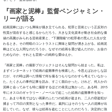
『画家と泥棒』監督ベンジャミン・
リーが語る
絵画泥棒にはいつも興味が掻き立てられる。犯罪と芸術という正反対の
性質が混在すると感じるからだろう。大きな文化資本が動き社会的な価
値の高騰がみられる芸術産業と、“下層階級”の犯罪者の荒んだ人生が交
わるとき。その明暗のコントラストに興味と疑問が湧き上がる。絵画泥
棒はどんな人間なのだろうか。なぜその絵画を選び盗んだのか。お金の
ためなのか、それとも芸術への純粋な愛ゆえか。
『画家と泥棒』の撮影プロジェクトはそんな疑問から始まった。私は、
まずインターネットで絵画の盗難事件を検索した。今思えばおかしな話
だが、その時は調べた情報で何を撮るつもりなのかすら考えていなかっ
た。たくさんの事件記事を読み、すごく面白かった。けれど、何人かの
泥棒と会ってみても特に撮影するほどの発見は無かった。ある時、2015
年にオスロのギャラリー・ノーベルで起こった絵画の盗難事件を知っ
た。あまり有名ではない画家のふたつの絵画が盗まれ、二人の窃盗犯が
捕まって75日の実刑となった事件だ。裁判にはそのうち一人の泥棒が出
廷していた。なぜ、彼らは絵画を盗むことにしたのだろう。決定的に強