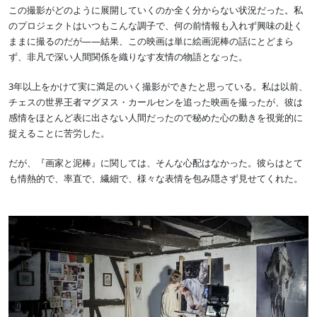
この撮影がどのように展開していくのか全く分からない状況だった。私
のプロジェクトはいつもこんな調子で、何の前情報も入れず興味の赴く
ままに撮るのだが――結果、この映画は単に絵画泥棒の話にとどまら
ず、非凡で深い人間関係を織りなす友情の物語となった。
3年以上をかけて実に満足のいく撮影ができたと思っている。私は以前、
チェスの世界王者マグヌス・カールセンを追った映画を撮ったが、彼は
感情をほとんど表に出さない人間だったので秘めた心の動きを視覚的に
捉えることに苦労した。
だが、『画家と泥棒』に関しては、そんな心配はなかった。彼らはとて
も情熱的で、率直で、繊細で、様々な表情を包み隠さず見せてくれた。