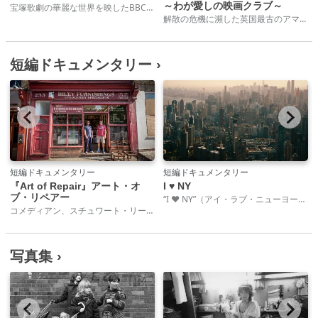
～わが愛しの映画クラブ～
宝塚歌劇の華麗な世界を映したBBCドキュメンタリーの秀作。表舞台に立つことを夢見て毎年数千人の女子学生が入学を志願する宝塚音楽学校。その経営者は男性だ。少女たちは難関を突破して入学できたとしても、男役、娘役に選ばれレビューに参加できるようになるまで何年も厳格な規律のもと下積み生活に耐えなけれなならない。本作「ドリーム・ガールズ」は、ジェンダーと性的アイデンティティ、そして現在も日本人女性がおかれている社会的矛盾について鋭い洞察をもって提示する。
解散の危機に瀕した英国最古のアマチュア映画クラブ。愛する映画クラブの存続をかけて奮闘するメンバーたちに思いがけない奇跡が起こる。 ブラッドフォード映画製作所はいかにも英国らしい労働者階級の人々が集まるアマチュア映画クラブだ。今や高齢化の波が押し寄せ、認知症や介護、伴侶との別れなど残酷な老いと向き合いながらも、彼らは映画という夢を追い続けている。一杯の紅茶を飲みながら映画への情熱を語り合う彼らの日々を静かに温かい眼差しで見つめたドキュメンタリー。過酷な現実、孤独深まるデジタル時代においても、空想の世界を描く心の豊かさや他者と分かち合う時間の大切さに気付かされる。
短編ドキュメンタリー ›
短編ドキュメンタリー
短編ドキュメンタリー
『Art of Repair』アート・オ
I ♥ NY
ブ・リペアー
“I ♥ NY”（アイ・ラブ・ニューヨーク）はニューヨークのあちこちで目にするあまりに有名なロゴで、誰かがデザインして生まれたものとは思えないくらいだ。ニューヨークと言えば思い浮かび、観光客やニューヨーカーがこの街への愛を示すシンボルとなっている。
コメディアン、スチュワート・リーのナレーションでおくるロンドンのイーストエンドで生きる人々のユニークで感動的なドキュメンタリー。
写真集 ›