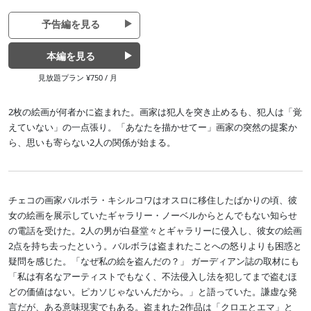
予告編を見る
本編を見る
見放題プラン ¥750 / 月
2枚の絵画が何者かに盗まれた。画家は犯⼈を突き⽌めるも、犯人は「覚
えていない」の⼀点張り。「あなたを描かせてー」画家の突然の提案か
ら、思いも寄らない2⼈の関係が始まる。
チェコの画家バルボラ・キシルコワはオスロに移住したばかりの頃、彼
女の絵画を展示していたギャラリー・ノーベルからとんでもない知らせ
の電話を受けた。2人の男が白昼堂々とギャラリーに侵入し、彼女の絵画
2点を持ち去ったという。バルボラは盗まれたことへの怒りよりも困惑と
疑問を感じた。「なぜ私の絵を盗んだの？」 ガーディアン誌の取材にも
「私は有名なアーティストでもなく、不法侵入し法を犯してまで盗むほ
どの価値はない。ピカソじゃないんだから。」と語っていた。謙虚な発
言だが、ある意味現実でもある。盗まれた2作品は「クロエとエマ」と