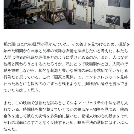
私の頭には2つの疑問が浮かんでいた。その答えを見つけるため、撮影を
始めた瞬間から画家と泥棒の複雑な友情を探求したいと考えた。私たち
人間は他者の視線や評価をどのように受けとめるのか、また、人はなぜ
他者と関わろうとするのだろうか。私にとって映画製作とは、人間の行
動を観察しながら、知的な刺激と豊かな感情の表出を求めて問いかける
行為だと思っている。この『画家と泥棒』で、エンドクレジットを見終
わったあとにも観客の心にずっと残るような、興味深い論点を提示でき
ていたら嬉しく思う。
また、この映画では新たな試みとしてシネマ・ヴェリテの手法を取り入
れている。時間軸を飛び越えていくつかの視点から物事を見つめ、映画
全体を通して彼らの友情を多角的に描いた。登場人物の心の動きをそれ
ぞれの場面に余すことなく反映するため、映画手法の選択にはずいぶん
悩んだ。