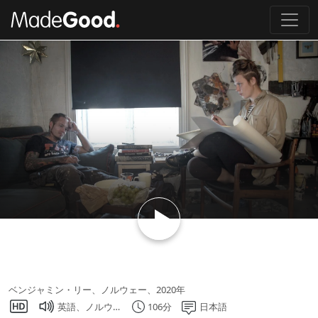
Loading...
画家と泥棒
ベンジャミン・リー、ノルウェー、2020年
英語、ノルウェー語
106分
日本語